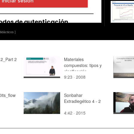
idácticos ]
2_Part 2
Materiales
compuestos: tipos y
clasificación
9:23 · 2008
its_flow
Sonbahar
Extradiegético 4 - 2
4:42 · 2015