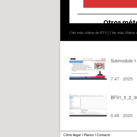
[ Ver más vídeos de RTV ]
[ Ver más Vídeos d
Submodule 1.
7:47 · 2025
BFS1_5_2_30
6:48 · 2020
Cómo llegar
I
Planos
I
Contacto