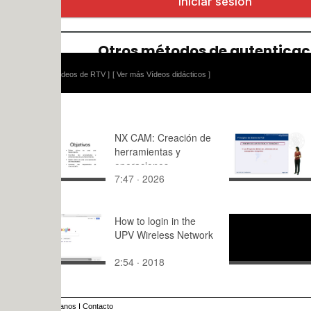
ídeos de RTV ]
[ Ver más Vídeos didácticos ]
NX CAM: Creación de
Experiencia
herramientas y
terreno. F
operaciones
Identificaci
7:47 · 2026
9:52 · 200
Principios 
How to login in the
Matemática
UPV Wireless Network
Ejemplo
2:54 · 2018
7:07 · 202
anos
I
Contacto