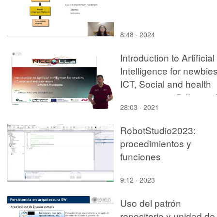
8:48 · 2024
Introduction to Artificial
Intelligence for newbie
ICT, Social and health
care sectors: Different 
28:03 · 2021
strategies
RobotStudio2023:
procedimientos y
funciones
9:12 · 2023
Uso del patrón
repositorio y unidad de