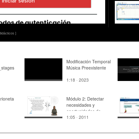
idácticos ]
Modificación Temporal
_stages
Música Preexistente
1:18 · 2023
rioneta
Módulo 2: Detectar
necesidades y
oportunidades de
1:05 · 2011
innovación (II):
Generación de ideas
innovadoras