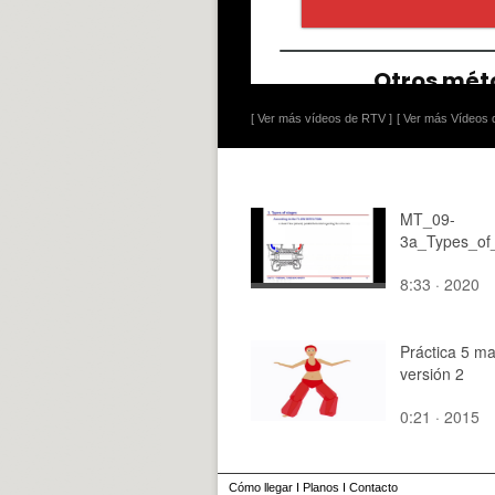
[ Ver más vídeos de RTV ]
[ Ver más Vídeos d
MT_09-
3a_Types_of
8:33 · 2020
Práctica 5 ma
versión 2
0:21 · 2015
Cómo llegar
I
Planos
I
Contacto