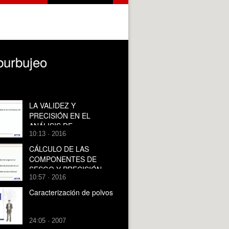
burbujeo
LA VALIDEZ Y
PRECISIÓN EN EL
ANÁLISIS DE
10:13 · 2016
INCERTIDUMBRE
EXPERIMENTAL
CÁLCULO DE LAS
COMPONENTES DE
SESGO Y PRECISIÓN
10:57 · 2016
EN UN TRABAJO
EXPERIMENTAL
Caracterización de polvos
24:05 · 2007