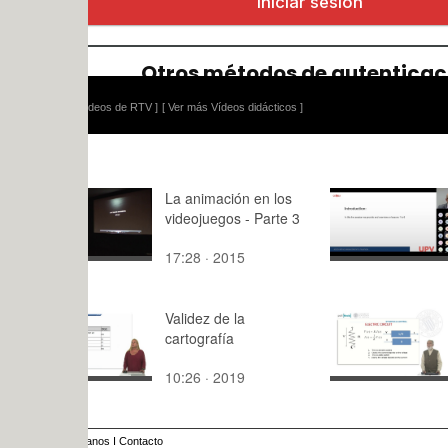
ídeos de RTV ]
[ Ver más Vídeos didácticos ]
La animación en los
1ª Live ses
videojuegos - Parte 3
Acounting 
Taxation
17:28 · 2015
94:06 · 20
Validez de la
M1. Syste
cartografía
Signals. A
10:26 · 2019
1:15 · 201
anos
I
Contacto