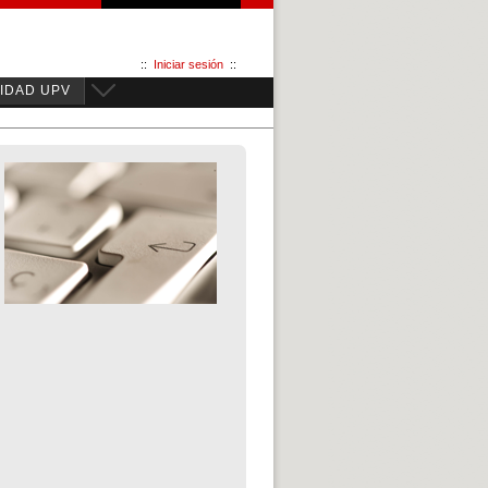
::
Iniciar sesión
::
IDAD UPV