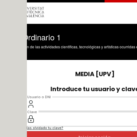
rdinario 1
n de las actividades científicas, tecnológicas y artísticas ocurridas en los tres cam