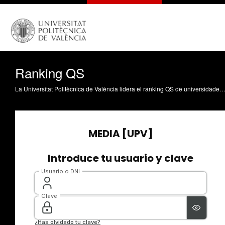
Ranking QS
La Universitat Politècnica de València lidera el ranking QS de universidades, en España, en Agricultura y Ciencias Forestales. Una clasificación que además sitúa a la UPV como la tercera mejor del país en Ingeniería Química, Ingeniería Civil, Arquitectura e Ingeniería Mecánica, 