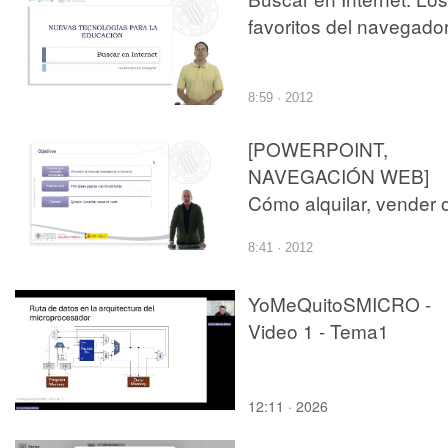
favoritos del navegado
8:59 · 2012
[POWERPOINT,
NAVEGACIÓN WEB]
Cómo alquilar, vender 
comprar tu casa en
8:41 · 2012
Internet
YoMeQuitoSMICRO -
Video 1 - Tema1
12:11 · 2026