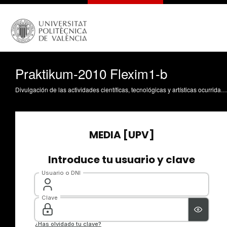
Praktikum-2010 Flexim1-b
Divulgación de las actividades científicas, tecnológicas y artísticas ocurridas en los tres campus de la UPV