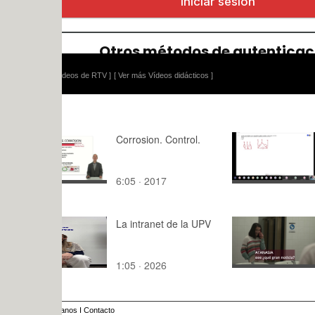
ídeos de RTV ]
[ Ver más Vídeos didácticos ]
Corrosion. Control.
TdC-2_T_T
clase-2
6:05 · 2017
134:35 · 2
La intranet de la UPV
En cuerpo 
Intima
1:05 · 2026
2:18 · 202
anos
I
Contacto