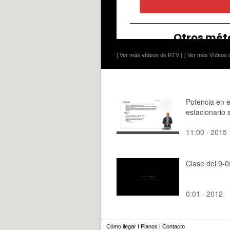
[ Ver más vídeos de RTV ]
[ Ver más Vídeos d
Potencia en 
estacionario 
11:00 · 2015
Clase del 9-
0:01 · 2012
Cómo llegar
I
Planos
I
Contacto