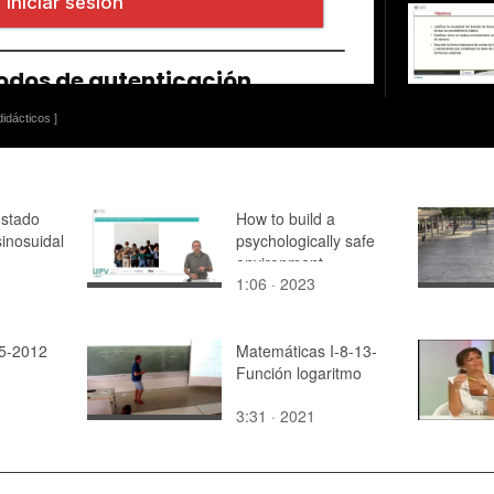
idácticos ]
estado
How to build a
sinosuidal
psychologically safe
environment
1:06 · 2023
05-2012
Matemáticas I-8-13-
Función logaritmo
3:31 · 2021