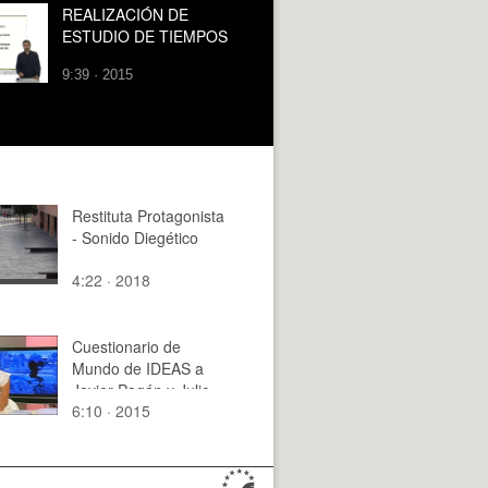
REALIZACIÓN DE
ESTUDIO DE TIEMPOS
9:39 · 2015
Restituta Protagonista
- Sonido Diegético
4:22 · 2018
Cuestionario de
Mundo de IDEAS a
Javier Pagán y Julio
6:10 · 2015
Torralba