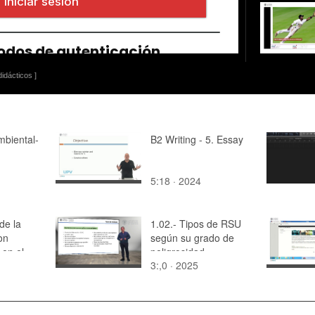
idácticos ]
mbiental-
B2 Writing - 5. Essay
5:18 · 2024
de la
1.02.- Tipos de RSU
con
según su grado de
 en el
peligrosidad
3:,0 · 2025
de aguas