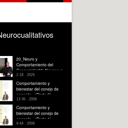
urocualitativos
20_Neuro y
Comportamiento del
Consumidor06_Neurocua
2:18 · 2025
litativos
Comportamiento y
bienestar del conejo de
engorde - (Parte 2)
13:36 · 2006
Comportamiento y
bienestar del conejo de
engorde - (Parte 1)
9:44 · 2006