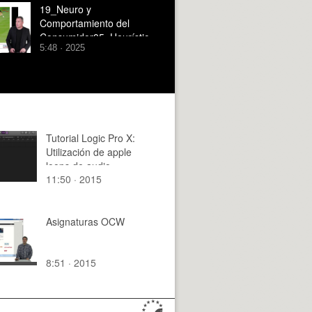
19_Neuro y
Comportamiento del
Consumidor05_Heurístic
5:48 · 2025
os_Parte 2
Tutorial Logic Pro X:
Utilización de apple
loops de audio
11:50 · 2015
Asignaturas OCW
8:51 · 2015