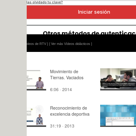
ídeos de RTV ]
[ Ver más Vídeos didácticos ]
Movimiento de
Montaje de
Tierras. Vaciados
Protagonis
cuerpo y a
6:06 · 2014
3:18 · 202
Collado y 
Reconocimiento de
Disseny w
excelencia deportiva
Kompozer
31:19 · 2013
10:09 · 20