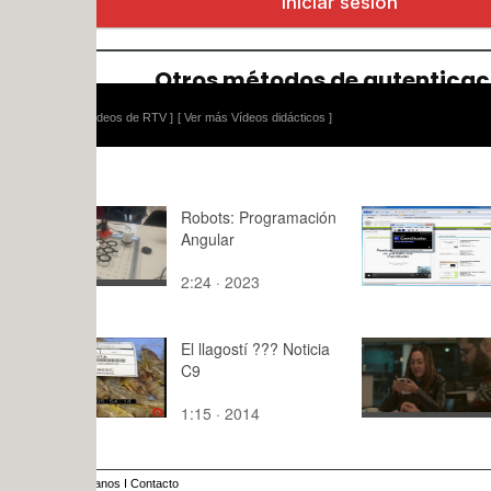
ídeos de RTV ]
[ Ver más Vídeos didácticos ]
Robots: Programación
Prueba iop
Angular
2:24 · 2023
1:45 · 201
El llagostí ??? Noticia
MONTAJE
C9
CAFETERÍ
MUJER SI
1:15 · 2014
2:24 · 202
anos
I
Contacto