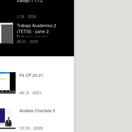
trabajo 1 T.I.2
1:19 · 2016
Trabajo Académico 2
(TETIS) - parte 2:
Ficheros previos
40:21 · 2020
P4 CP 20-21
46:,5 · 2021
Análisis Chartista II
10:33 · 2009