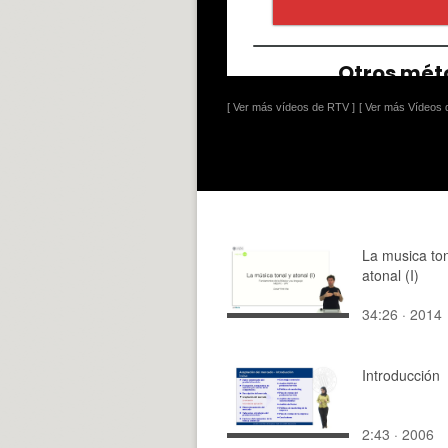
[ Ver más vídeos de RTV ]
[ Ver más Vídeos d
La musica ton
atonal (I)
34:26 · 2014
Introducción
2:43 · 2006