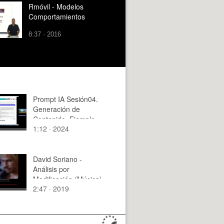
Rmóvil - Modelos
Comportamientos
8:37 · 2016
Prompt IA Sesión04.
Generación de
Contenido. Ejemplo
1:12 · 2024
preparación ejercicios
David Soriano -
Análisis por
Modificación (Música)
2:47 · 2019
Amores Perros