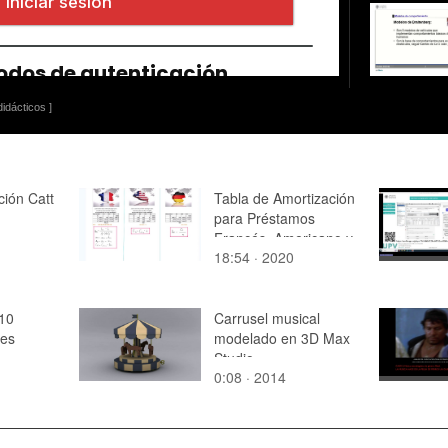
idácticos ]
ción Catt
Tabla de Amortización
para Préstamos
Francés, Americano y
18:54 · 2020
Alemán
10
Carrusel musical
.es
modelado en 3D Max
Studio
0:08 · 2014