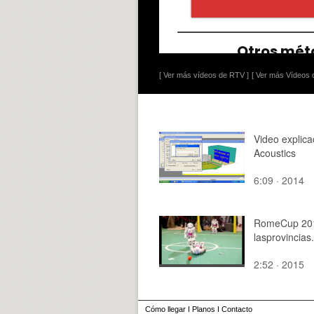
[ Ver más vídeos de RTV ]
[ Ver más Vídeos d
Video explica
Acoustics
6:09 · 2014
RomeCup 20
lasprovincias
2:52 · 2015
Cómo llegar
I
Planos
I
Contacto