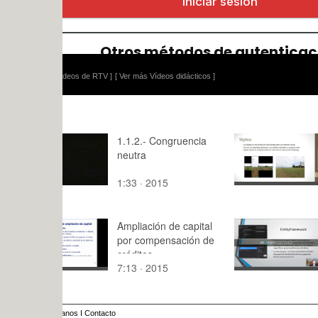
ídeos de RTV ]
[ Ver más Vídeos didácticos ]
1.1.2.- Congruencia
PlayCanvas
neutra
de skyboxes
de cubema
1:33 · 2015
5:48 · 202
Ampliación de capital
5.Capa de
por compensación de
persistenc
créditos
prácticas
7:13 · 2015
8:48 · 201
anos
I
Contacto