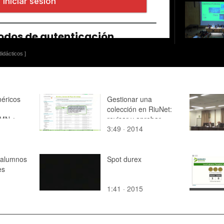
idácticos ]
éricos
Gestionar una
colección en RiuNet:
 MN ¿
revisar y aprobar
3:49 · 2014
 13 ¿
 18
 alumnos
Spot durex
es
1:41 · 2015