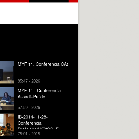
MYF 11. Conferencia CAt
85:47 · 2026
MYF 11 . Conferencia
Assadi+Pulido.
57:59 · 2026
IB-2014-11-28-
Conferencia
DrMelchorHOYOS- El
75:01 · 2015
papel del ingeniero en