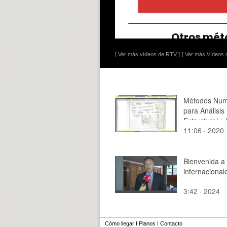
[ Ver más vídeos de RTV ]
[ Ver más Vídeos d
Métodos Num
para Análisis
Estructural ¿
11:06 · 2020
2020 ¿ Clase
Tramo 05 de
Bienvenida a
internacional
3:42 · 2024
Cómo llegar
I
Planos
I
Contacto