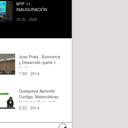
gestión hospitalaria
MYF 11.
INAUGURACIÓN
25:35 · 2026
Joan Prats - Economía
y Desarrollo (parte 1
de 4)
7:59 · 2014
Quisqueya Aprende
Contigo. Matemáticas.
Unidad 1. Tema 3 (I)
5:22 · 2014