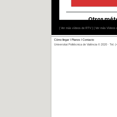
[ Ver más vídeos de RTV ]
[ Ver más Vídeos d
Cómo llegar
I
Planos
I
Contacto
Universitat Politècnica de València © 2020 · Tel. 