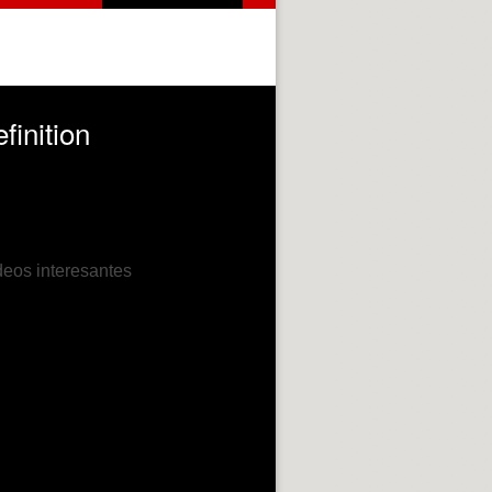
finition
deos interesantes