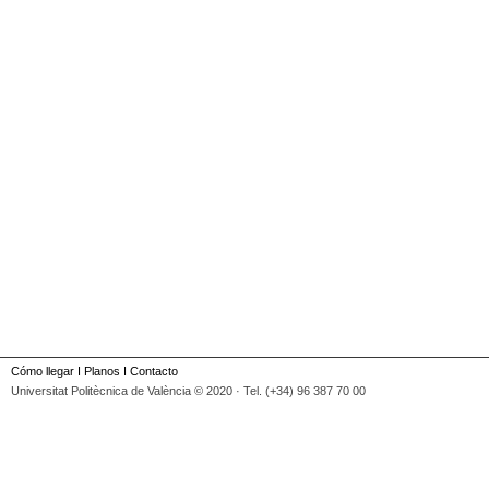
Cómo llegar
I
Planos
I
Contacto
Universitat Politècnica de València © 2020 · Tel. (+34) 96 387 70 00