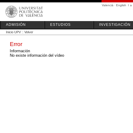
Valencià
·
English
I
a
ADMISIÓN
ESTUDIOS
INVESTIGACIÓN
Inicio UPV
::
Volver
Error
Información
No existe información del vídeo