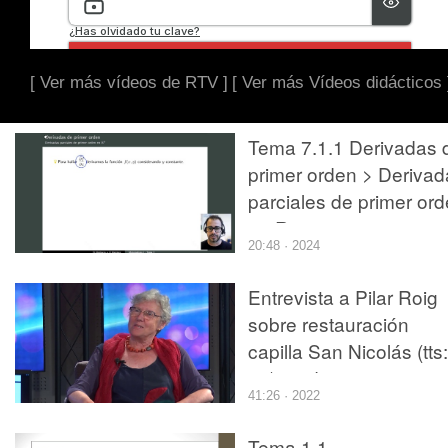
[ Ver más vídeos de RTV ]
[ Ver más Vídeos didácticos 
Tema 7.1.1 Derivadas 
primer orden > Derivad
parciales de primer or
en R2
20:48 · 2024
Entrevista a Pilar Roig
sobre restauración
capilla San Nicolás (tts:
en), audio en 1 pista
41:26 · 2022
Tema 1.1