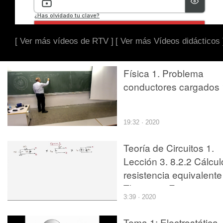
[ Ver más vídeos de RTV ]
[ Ver más Vídeos didácticos 
Física 1. Problema
conductores cargados 
19:32 · 2020
Teoría de Circuitos 1.
Lección 3. 8.2.2 Cálcul
resistencia equivalente
Thevenin. Ejercicio 1
3:39 · 2020
Tema 1: Electrostática