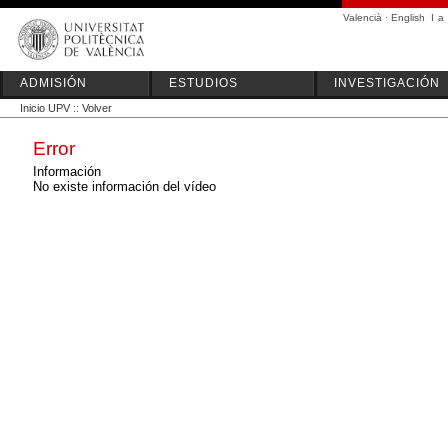
Valencià
·
English
I
a
ADMISIÓN
ESTUDIOS
INVESTIGACIÓN
Inicio UPV
::
Volver
Error
Información
No existe información del vídeo