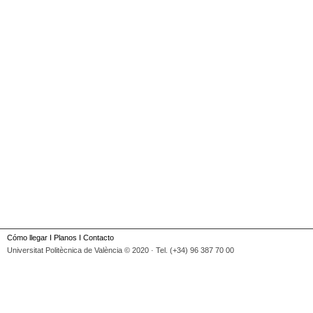
Cómo llegar
I
Planos
I
Contacto
Universitat Politècnica de València © 2020 · Tel. (+34) 96 387 70 00