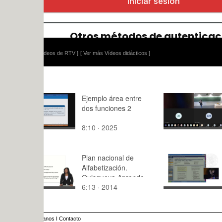
ídeos de RTV ]
[ Ver más Vídeos didácticos ]
Ejemplo área entre
Clase Micro
dos funciones 2
2020
8:10 · 2025
142:57 · 2
Plan nacional de
Proyectos 
Alfabetización.
Administra
Quisqueya Aprende
Electrónica
6:13 · 2014
65:25 · 20
Contigo
Universida
UHU, UMA,
anos
I
Contacto