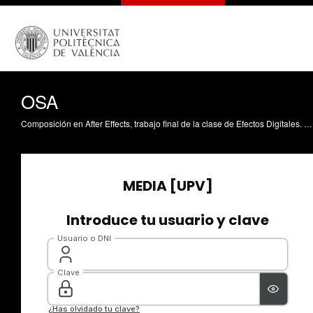
OSA
Composición en After Effects, trabajo final de la clase de Efectos Digitales. Animación: Alba Herrera Rivas Basado en la obra de: Liliana Ang.