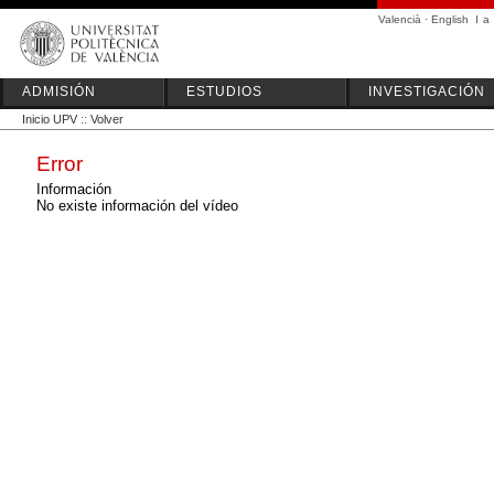
Valencià
·
English
I
a
ADMISIÓN
ESTUDIOS
INVESTIGACIÓN
Inicio UPV
::
Volver
Error
Información
No existe información del vídeo