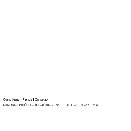
Cómo llegar
I
Planos
I
Contacto
Universitat Politècnica de València © 2020 · Tel. (+34) 96 387 70 00