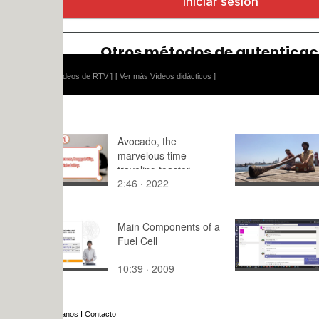
ídeos de RTV ]
[ Ver más Vídeos didácticos ]
Avocado, the
Impro Port
marvelous time-
traveling toaster
2:46 · 2022
7:30 · 202
Main Components of a
Teams - Un
Fuel Cell
reunión
10:39 · 2009
1:55 · 202
anos
I
Contacto