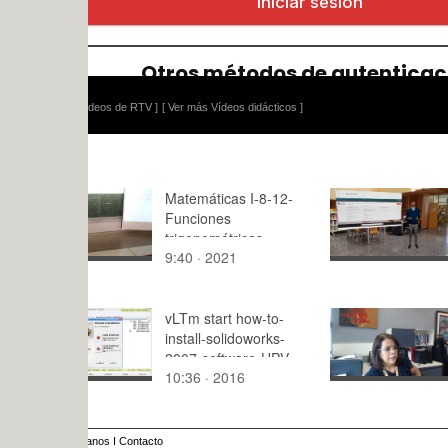
ídeos de RTV ]
[ Ver más Vídeos didácticos ]
Matemáticas I-8-12-
Tutorial gr
Funciones
Jornada In
trigonométricas
ETSA
9:40 · 2021
3:24 · 202
vLTm start how-to-
UNAH 3 C
install-solidoworks-
2007-software-UPV-
10:36 · 2016
91:12 · 20
win8 no-audio 1 of 2
anos
I
Contacto