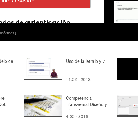
idácticos ]
elo de
Uso de la letra b y v
11:52 · 2012
re
Competencia
 QoL
Transversal Diseño y
proyecto
4:05 · 2016