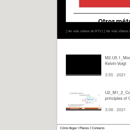
[ Ver más vídeos de RTV ]
[ Ver más Vídeos d
M2.U5.1_Mod
Kelvin-Voigt
3:55 · 2021
U2_M1_2_Co
principles of
3:08 · 2021
Cómo llegar
I
Planos
I
Contacto