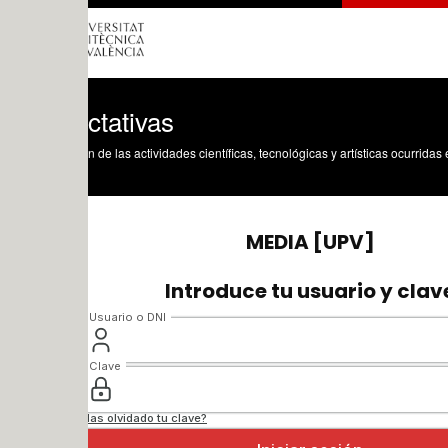
ctativas
n de las actividades científicas, tecnológicas y artísticas ocurridas en los tres cam