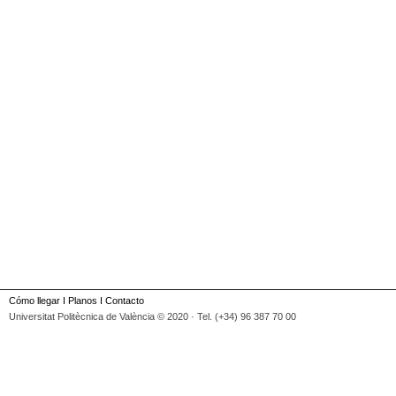
Cómo llegar
I
Planos
I
Contacto
Universitat Politècnica de València © 2020 · Tel. (+34) 96 387 70 00