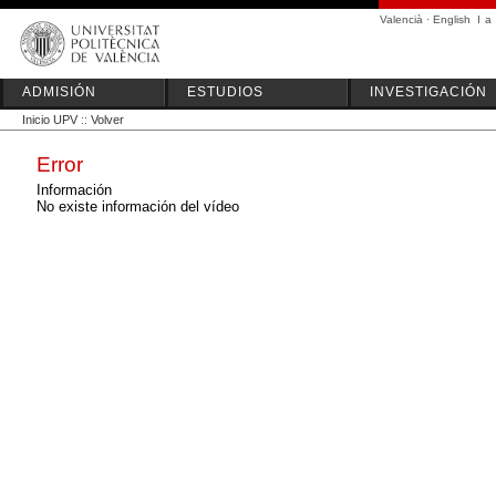
Valencià
·
English
I
a
ADMISIÓN
ESTUDIOS
INVESTIGACIÓN
Inicio UPV
::
Volver
Error
Información
No existe información del vídeo