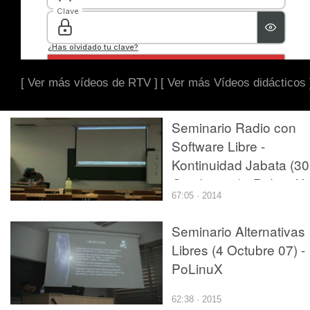
[ Ver más vídeos de RTV ]
[ Ver más Vídeos didácticos 
Seminario Radio con
Software Libre -
Kontinuidad Jabata (30
Octubre 08) - PoLinuX
67:05 · 2014
Seminario Alternativas
Libres (4 Octubre 07) -
PoLinuX
62:38 · 2015