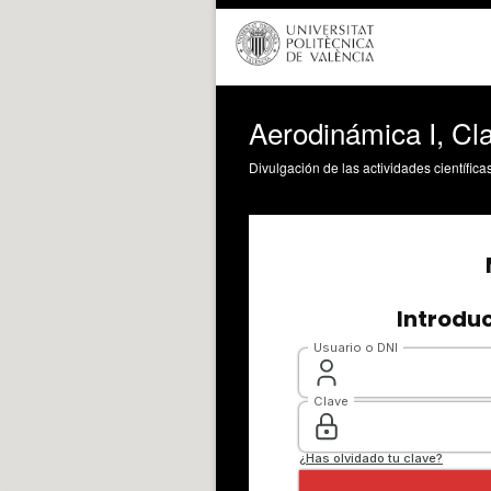
Aerodinámica I, Cl
Divulgación de las actividades científica