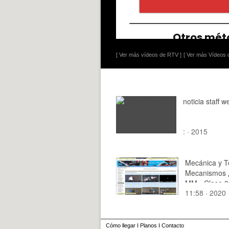
[ Ver más vídeos de RTV ]
[ Ver más Vídeos d
noticia staff w
: · 2015
Mecánica y T
Mecanismos 
MM - Clase 0
11:58 · 2020
Tramo 02 de
Cómo llegar
I
Planos
I
Contacto