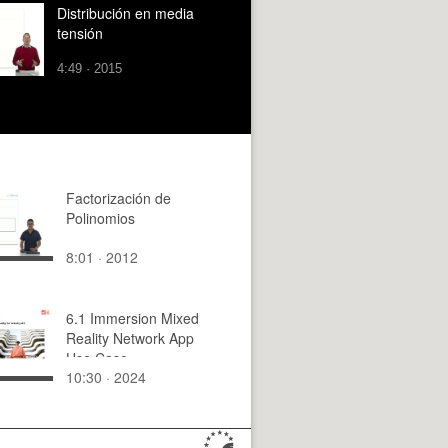
Distribución en media
tensión
4:49 · 2015
Factorización de
Polinomios
8:01 · 2012
6.1 Immersion Mixed
Reality Network App
Use Case
10:30 · 2024