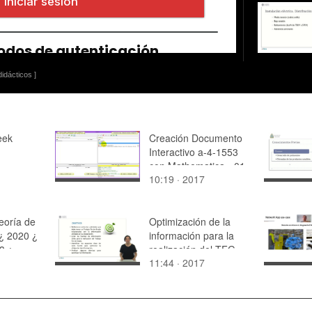
idácticos ]
eek
Creación Documento
Interactivo a-4-1553
con Mathematica - 01
10:19 · 2017
de 15
eoría de
Optimización de la
¿ 2020 ¿
información para la
3 ¿
realización del TFG
11:44 · 2017
 10