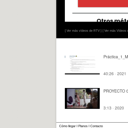
[ Ver más vídeos de RTV ]
[ Ver más Vídeos d
Práctica_1_
40:26 · 2021
PROYECTO 
3:13 · 2020
Cómo llegar
I
Planos
I
Contacto