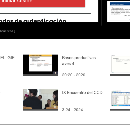
idácticos ]
MEL_GIE
Bases productivas
aves 4
20:20 · 2020
0
IX Encuentro del CCD
3:24 · 2024