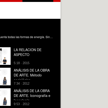
La aplicación de la ecuación de conservación de la energía a los fluidos en movimiento es compleja cuando se tienen en cuenta todas las formas de energía. Sin embargo, la particularización de esta ecuación en régimen permanente cuando se tienen en cuenta solamente las manifestaciones de energía mecánica en los fluidos, es un concepto mucho más simple, representado en la Ecuación de Bernoulli. Se presenta en este objeto, esta ecuación que relaciona todas las formas de energía cinética y potencial a lo largo de una línea de corriente en un fluido y se analizan las posibles implicaciones prácticas de esta ecuación como acercamiento al análisis energético en este tipo de flujos. López Jiménez, PA. (2014). La ecuación de Bernoulli. https://riunet.upv.es/handle/10251/38626
LA RELACION DE
ASPECTO
5:18 · 2015
ANÁLISIS DE LA OBRA
DE ARTE. Método
sociológico
7:34 · 2012
ANÁLISIS DE LA OBRA
DE ARTE. Iconografía e
Iconología
9:53 · 2012