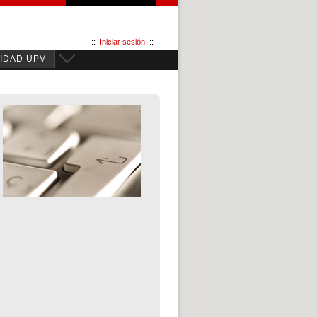
::
Iniciar sesión
::
IDAD UPV