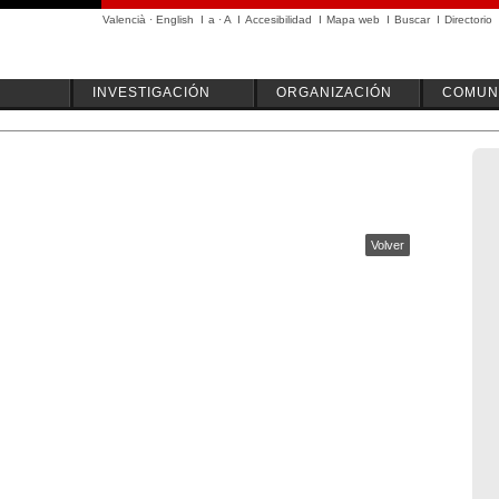
Valencià
·
English
I
a
·
A
I
Accesibilidad
I
Mapa web
I
Buscar
I
Directorio
INVESTIGACIÓN
ORGANIZACIÓN
COMUN
Volver