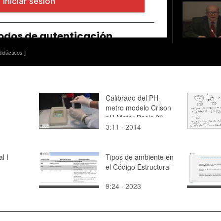
idácticos ]
Calibrado del PH-
metro modelo Crison
pH Meter Basic 20
3:11 · 2014
l I
Tipos de ambiente en
el Código Estructural
9:24 · 2023