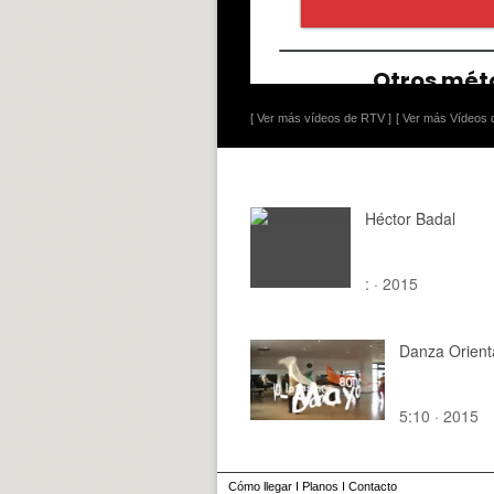
[ Ver más vídeos de RTV ]
[ Ver más Vídeos d
Héctor Badal
: · 2015
Danza Orienta
5:10 · 2015
Cómo llegar
I
Planos
I
Contacto