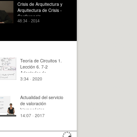
Crisis de Arquitectura y
Arquitectura de Crisis -
Conferencia
48:34 · 2014
Teoría de Circuitos 1.
Lección 6. 7-2
Adaptador de
3:34 · 2020
impedancias
Actualidad del servicio
de valoración
biomecánica
14:07 · 2017