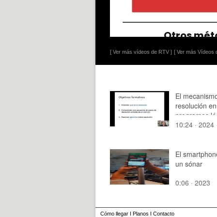
[ Ver más vídeos de RTV ]
[ Ver más Vídeos d
El mecanism
resolución en
programas ló
10:24 · 2024
El smartpho
un sónar
0:06 · 2023
Cómo llegar
I
Planos
I
Contacto