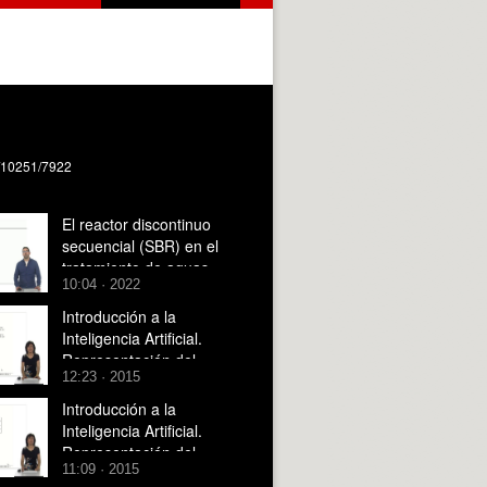
e/10251/7922
El reactor discontinuo
secuencial (SBR) en el
tratamiento de aguas
10:04 · 2022
residuales.
Introducción a la
Inteligencia Artificial.
Representación del
12:23 · 2015
conocimiento y
búsqueda. Sistemas
Introducción a la
basados en Reglas
Inteligencia Artificial.
(SBR). Representación
Representación del
en SBR: hechos y reglas.
11:09 · 2015
conocimiento y