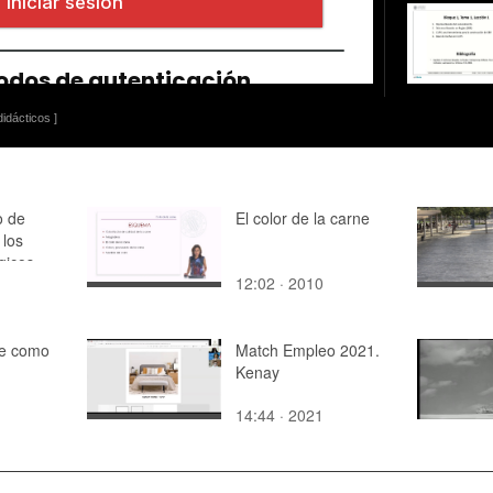
idácticos ]
o de
El color de la carne
 los
gicos
12:02 · 2010
ne como
Match Empleo 2021.
Kenay
14:44 · 2021