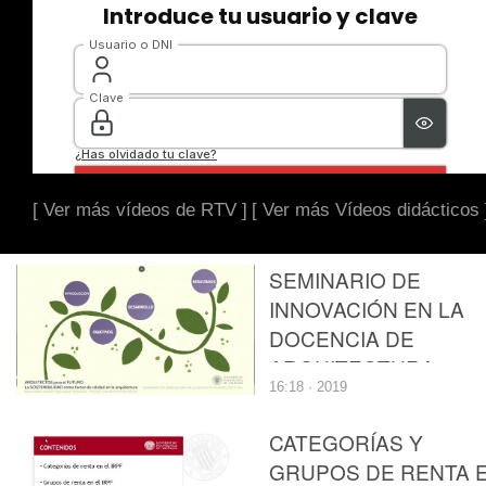
[ Ver más vídeos de RTV ]
[ Ver más Vídeos didácticos 
SEMINARIO DE
INNOVACIÓN EN LA
DOCENCIA DE
ARQUITECTURA.
16:18 · 2019
ARQUITECTOS PARA
EL FUTURO.
CATEGORÍAS Y
GRUPOS DE RENTA 