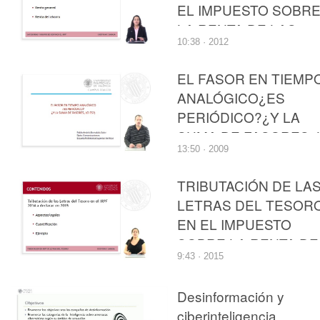
EL IMPUESTO SOBR
LA RENTA DE LAS
10:38 · 2012
PERSONAS FÍSICAS
EL FASOR EN TIEMP
ANALÓGICO¿ES
PERIÓDICO?¿Y LA
SUMA DE FASORES, 
13:50 · 2009
ES?
TRIBUTACIÓN DE LA
LETRAS DEL TESOR
EN EL IMPUESTO
SOBRE LA RENTA DE
9:43 · 2015
LAS PERSONAS
FÍSICAS
Desinformación y
ciberinteligencia