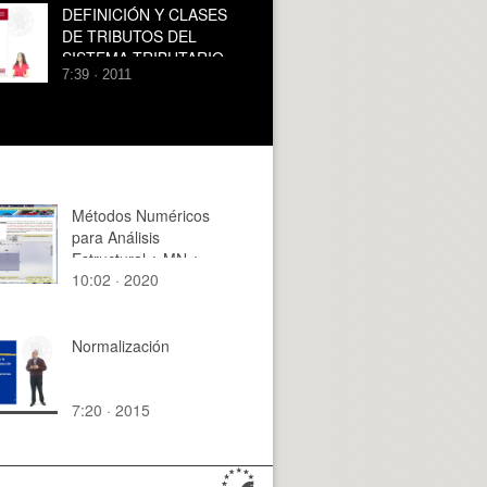
DEFINICIÓN Y CLASES
DE TRIBUTOS DEL
SISTEMA TRIBUTARIO
7:39 · 2011
ESPAÑOL
Métodos Numéricos
para Análisis
Estructural ¿ MN ¿
10:02 · 2020
2020 ¿ Clase 04 ¿
Tramo 07 de 14
Normalización
7:20 · 2015