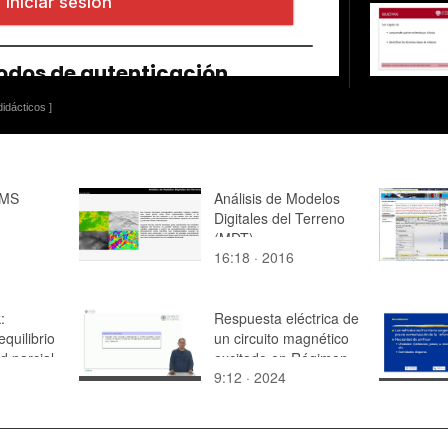
idácticos ]
 MS
Análisis de Modelos
Digitales del Terreno
(MDT)
16:18 · 2016
:
Respuesta eléctrica de
quilibrio
un circuito magnético
d parcial
excitado en Régimen
9:12 · 2024
Estacionario
Sinusoidal ante
variaciones de su
reluctancia