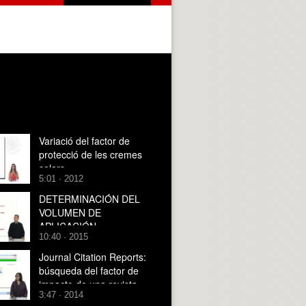
Variació del factor de
protecció de les cremes
solars
5:01 · 2012
DETERMINACIÓN DEL
VOLUMEN DE
APLICACIÓN
10:40 · 2015
Journal Citation Reports:
búsqueda del factor de
impacto de una revista
3:47 · 2014