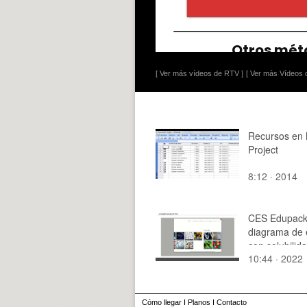
[ Ver más vídeos de RTV ]
[ Ver más Vídeos d
Recursos en
Project
8:12 · 2014
CES Edupack
diagrama de e
con solubilida
10:44 · 2022
Cómo llegar
I
Planos
I
Contacto