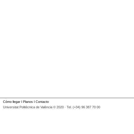
Cómo llegar
I
Planos
I
Contacto
Universitat Politècnica de València © 2020 · Tel. (+34) 96 387 70 00