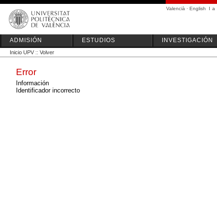
Valencià
·
English
I
a
ADMISIÓN
ESTUDIOS
INVESTIGACIÓN
Inicio UPV
::
Volver
Error
Información
Identificador incorrecto