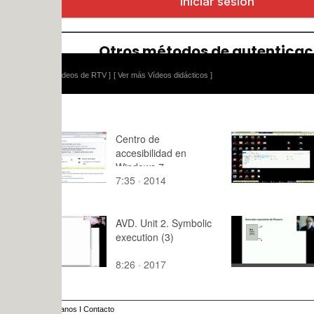
ídeos de RTV ]
[ Ver más Vídeos didácticos ]
Centro de
Mecánica y
accesibilidad en
Mecanismo
Windows 7
MM ¿ Práct
7:35 · 2014
10:57 · 20
Tramo 02 
AVD. Unit 2. Symbolic
Generador
execution (3)
equivalent
Thevenin
8:26 · 2017
6:14 · 201
anos
I
Contacto