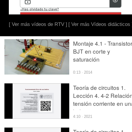
[ Ver más vídeos de RTV ]
[ Ver más Vídeos didácticos 
Montaje 4.1 - Transisto
BJT en corte y
saturación
0:13 · 2014
Teoría de circuitos 1.
Lección 4. 4-2 Relació
tensión corriente en un
bobina, potencia y
4:10 · 2021
energía
Teoría de circuitos 1.