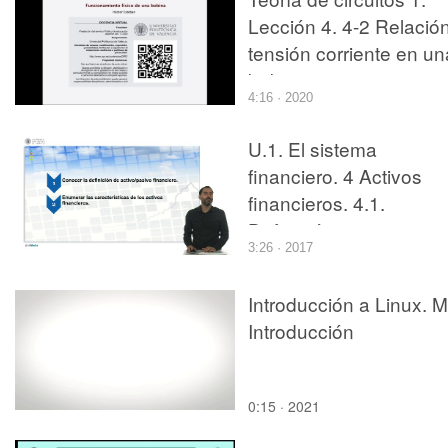
Lección 4. 4-2 Relació
tensión corriente en un
bobina, potencia y
4:16 · 2020
energía
U.1. El sistema
financiero. 4 Activos
financieros. 4.1.
Definición y
3:26 · 2017
características.
Introducción a Linux. M
Introducción
0:15 · 2021