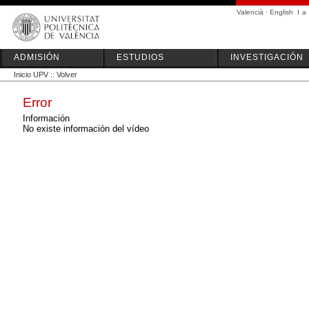
Valencià
·
English
I
a
ADMISIÓN
ESTUDIOS
INVESTIGACIÓN
Inicio UPV
::
Volver
Error
Información
No existe información del vídeo