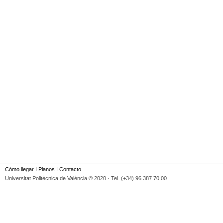
Cómo llegar
I
Planos
I
Contacto
Universitat Politècnica de València © 2020 · Tel. (+34) 96 387 70 00