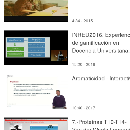
4:34 · 2015
INRED2016. Experienc
de gamificación en
Docencia Universitaria:
aprendizaje activo y
15:20 · 2016
entretenido - Eva Sern
García
Aromaticidad - Interact
10:40 · 2017
7.-Proteínas T10-T14-
Van der Waals Lennard