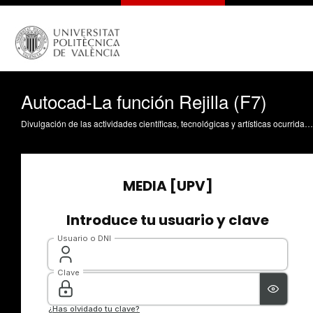
Autocad-La función Rejilla (F7)
Divulgación de las actividades científicas, tecnológicas y artísticas ocurridas en los tres campus de la UPV