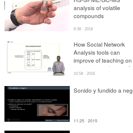
analysis of volatile
compounds
9:38 · 2018
How Social Network
Analysis tools can
improve of teaching on
environmental issues?
10:58 · 2016
view of brazilian
academic stakeholdes 
Sonido y fundido a neg
Life Cycle Assessment
(LCA)
11:25 · 2015