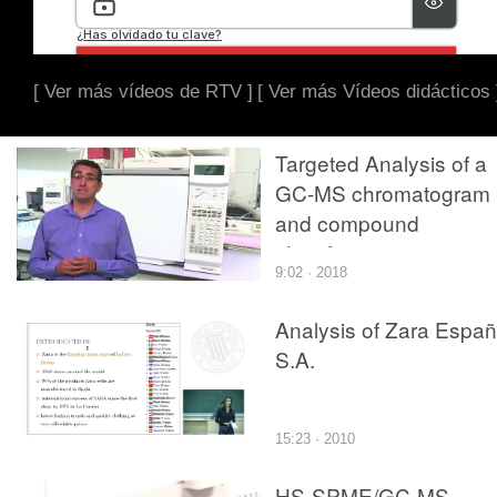
[ Ver más vídeos de RTV ]
[ Ver más Vídeos didácticos 
Targeted Analysis of a
GC-MS chromatogram
and compound
identification
9:02 · 2018
Analysis of Zara Espa
S.A.
15:23 · 2010
HS-SPME/GC-MS