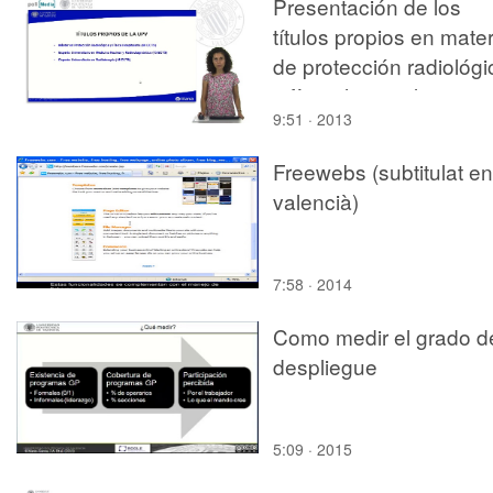
Presentación de los
títulos propios en mater
de protección radiológi
y física hospitalaria.
9:51 · 2013
Edición 2013/2014
Freewebs (subtitulat en
valencià)
7:58 · 2014
Como medir el grado d
despliegue
5:09 · 2015