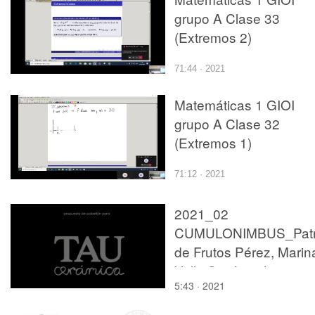
grupo A Clase 33
(Extremos 2)
71:44 · 2021
Matemáticas 1 GIOI
grupo A Clase 32
(Extremos 1)
71:12 · 2021
2021_02
CUMULONIMBUS_Patri
de Frutos Pérez, Marin
Valle Simón y Jose
5:43 · 2021
Sánchez-Malo Ruvira