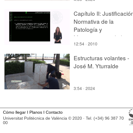
Capítulo II: Justificació
Normativa de la
Patología y
Mantenimiento de los
12:54 · 2010
edificios
Estructuras volantes -
José M. Yturralde
3:54 · 2024
Cómo llegar
I
Planos
I
Contacto
Universitat Politècnica de València © 2020 · Tel. (+34) 96 387 70
00