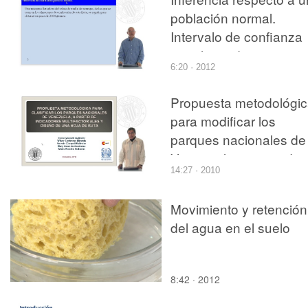
población normal.
Intervalo de confianza
para la media
6:20 · 2012
Propuesta metodológi
para modificar los
parques nacionales de
Venezuela, a partir de
14:27 · 2010
indicadores
multifactoriales y diseñ
Movimiento y retención
de una hoja de ruta.
del agua en el suelo
8:42 · 2012