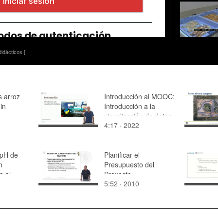
idácticos ]
s arroz
Introducción al MOOC:
in
Introducción a la
visualización de datos
4:17 · 2022
 pH de
Planificar el
n
Presupuesto del
a al
Proyecto
5:52 · 2010
ñas
e ácidos
es.