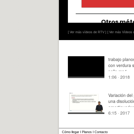
[ Ver más vídeos de RTV ]
[ Ver más Vídeos d
trabajo plano
con verdura s
pollo.mp4
1:06 · 2018
Variación del
una disolució
amortiguador
6:15 · 2017
añadir peque
cantidades d
o bases fuert
Cómo llegar
I
Planos
I
Contacto